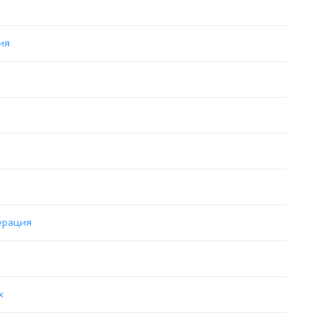
ия
ерация
х