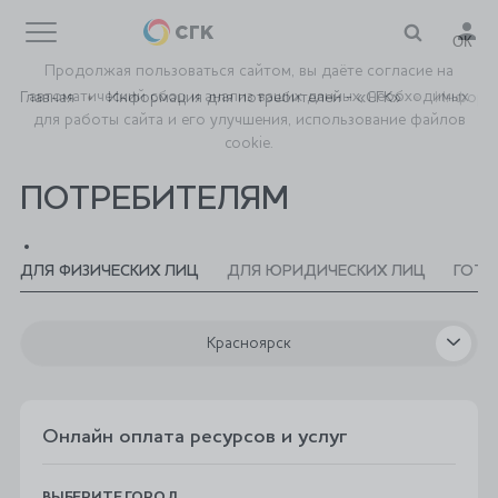
ОК
Продолжая пользоваться сайтом, вы даёте
согласие
на
автоматический сбор и анализ ваших данных, необходимых
Главная
Информация для потребителей - «СГК»
Информ
для работы сайта и его улучшения, использование файлов
cookie.
ПОТРЕБИТЕЛЯМ
ДЛЯ ФИЗИЧЕСКИХ ЛИЦ
ДЛЯ ЮРИДИЧЕСКИХ ЛИЦ
ГОТО
Красноярск
Онлайн оплата ресурсов и услуг⁠
ВЫБЕРИТЕ ГОРОД